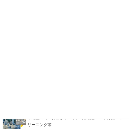
博多の森石材店 お墓ブログ
福岡市立西部霊園にて「さくらふわりぼ 穏」を建立。イ
ンド産マホガニーを使用したデザイン墓石
糟屋郡宇美町地域墓地にて、古くからのお墓の墓じま
い・改葬をお手伝い
福岡市西部霊園にて、カーサメモリア【マルミ・イチ】
をアレンジしたデザイン墓石が完成！
平尾霊園でのお墓修繕工事。外柵補修・土間改修・ク
リーニング等