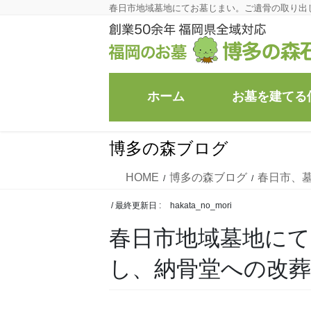
コ
ナ
春日市地域墓地にてお墓じまい。ご遺骨の取り出
ン
ビ
テ
ゲ
ン
ー
ツ
シ
ホーム
お墓を建てる
に
ョ
移
ン
動
に
博多の森ブログ
移
動
HOME
博多の森ブログ
春日市、
/ 最終更新日 :
hakata_no_mori
春日市地域墓地に
し、納骨堂への改葬