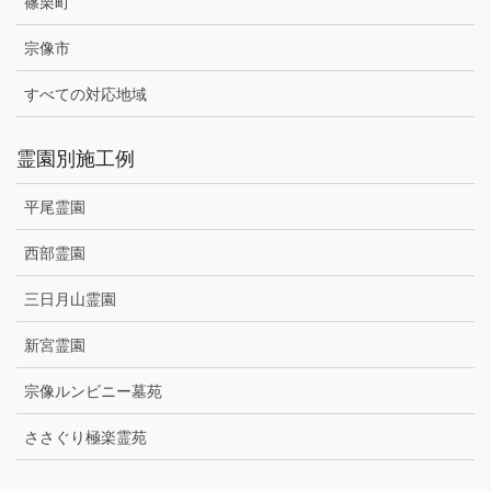
篠栗町
宗像市
すべての対応地域
霊園別施工例
平尾霊園
西部霊園
三日月山霊園
新宮霊園
宗像ルンビニー墓苑
ささぐり極楽霊苑