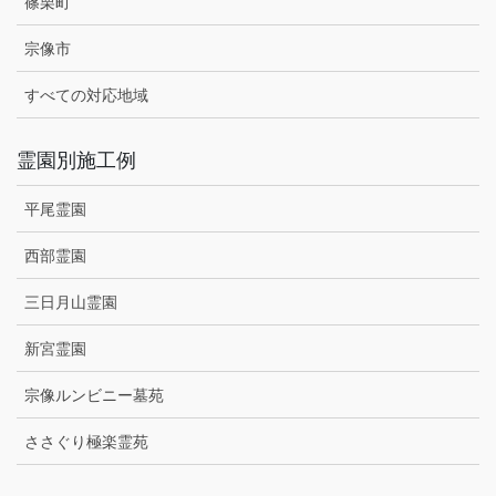
篠栗町
宗像市
すべての対応地域
霊園別施工例
平尾霊園
西部霊園
三日月山霊園
新宮霊園
宗像ルンビニー墓苑
ささぐり極楽霊苑