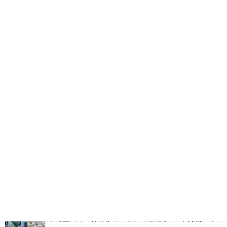
ナ
ビ
博多の森石材店 お墓ブログ
ゲ
ー
福岡市立西部霊園にて「さくらふわりぼ 穏」を建立。イ
シ
ンド産マホガニーを使用したデザイン墓石
ョ
ン
糟屋郡宇美町地域墓地にて、古くからのお墓の墓じま
い・改葬をお手伝い
福岡市西部霊園にて、カーサメモリア【マルミ・イチ】
をアレンジしたデザイン墓石が完成！
平尾霊園でのお墓修繕工事。外柵補修・土間改修・ク