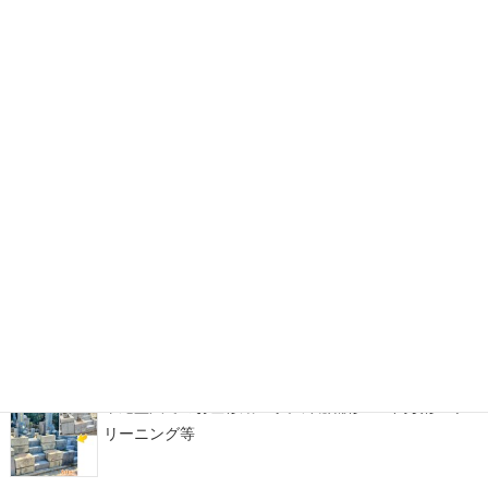
福岡市立西部霊園にて「さくらふわりぼ 穏」を建立。イ
ンド産マホガニーを使用したデザイン墓石
糟屋郡宇美町地域墓地にて、古くからのお墓の墓じま
い・改葬をお手伝い
福岡市西部霊園にて、カーサメモリア【マルミ・イチ】
をアレンジしたデザイン墓石が完成！
平尾霊園でのお墓修繕工事。外柵補修・土間改修・ク
リーニング等