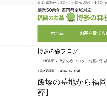
コ
ナ
飯塚の墓地から福岡へ。お墓のお引越し【遺骨の
ン
ビ
テ
ゲ
ン
ー
ツ
シ
ホーム
お墓を建てる
に
ョ
移
ン
動
に
博多の森ブログ
移
動
HOME
博多の森ブログ
お墓の引
/ 最終更新日 :
hakata_no_mori
飯塚の墓地から福
葬】