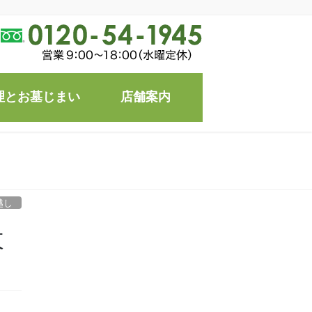
理とお墓じまい
店舗案内
越し
改