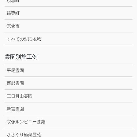
須恵町
篠栗町
宗像市
すべての対応地域
霊園別施工例
平尾霊園
西部霊園
三日月山霊園
新宮霊園
宗像ルンビニー墓苑
ささぐり極楽霊苑