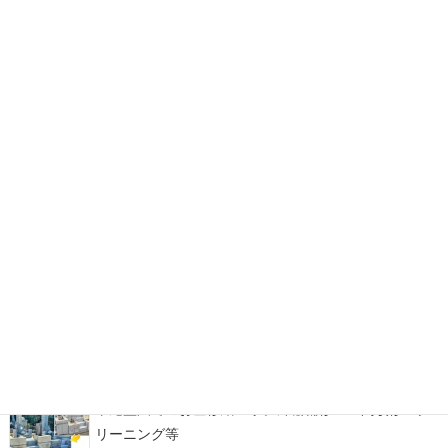
博多の森石材店 お墓ブログ
福岡市立西部霊園にて「さくらふわりぼ 穏」を建立。イ
ンド産マホガニーを使用したデザイン墓石
糟屋郡宇美町地域墓地にて、古くからのお墓の墓じま
い・改葬をお手伝い
福岡市西部霊園にて、カーサメモリア【マルミ・イチ】
をアレンジしたデザイン墓石が完成！
平尾霊園でのお墓修繕工事。外柵補修・土間改修・ク
リーニング等