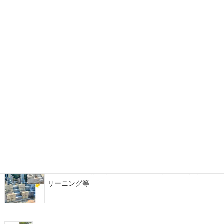
福岡市立西部霊園にて「さくらふわりぼ 穏」を建立。イ
ンド産マホガニーを使用したデザイン墓石
糟屋郡宇美町地域墓地にて、古くからのお墓の墓じま
い・改葬をお手伝い
福岡市西部霊園にて、カーサメモリア【マルミ・イチ】
をアレンジしたデザイン墓石が完成！
平尾霊園でのお墓修繕工事。外柵補修・土間改修・ク
リーニング等